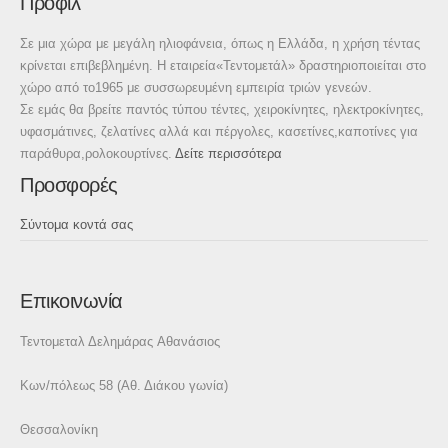
Προφίλ
Σε μια χώρα με μεγάλη ηλιοφάνεια, όπως η Ελλάδα, η χρήση τέντας
κρίνεται επιβεβλημένη. Η εταιρεία«Τεντομετάλ» δραστηριοποιείται στο
χώρο από το1965 με συσσωρευμένη εμπειρία τριών γενεών.
Σε εμάς θα βρείτε παντός τύπου τέντες, χειροκίνητες, ηλεκτροκίνητες,
υφασμάτινες, ζελατίνες αλλά και πέργολες, κασετίνες,καποτίνες για
παράθυρα,ρολοκουρτίνες.
Δείτε περισσότερα
Προσφορές
Σύντομα κοντά σας
Επικοινωνία
Τεντομεταλ Δελημάρας Αθανάσιος
Κων/πόλεως 58 (Αθ. Διάκου γωνία)
Θεσσαλονίκη