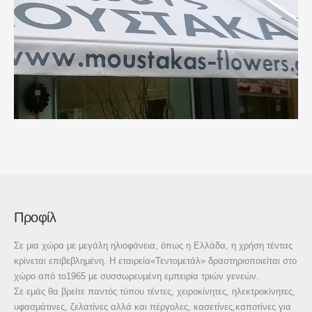
Προφίλ
Σε μια χώρα με μεγάλη ηλιοφάνεια, όπως η Ελλάδα, η χρήση τέντας
κρίνεται επιβεβλημένη. Η εταιρεία«Τεντομετάλ» δραστηριοποιείται στο
χώρο από το1965 με συσσωρευμένη εμπειρία τριών γενεών.
Σε εμάς θα βρείτε παντός τύπου τέντες, χειροκίνητες, ηλεκτροκίνητες,
υφασμάτινες, ζελατίνες αλλά και πέργολες, κασετίνες,καποτίνες για